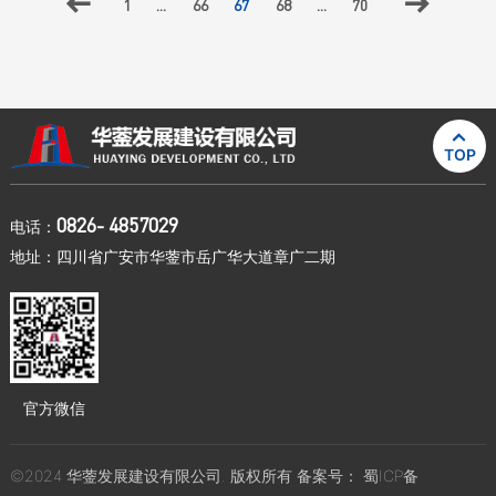

1
...
66
67
68
...
70


TOP
0826- 4857029
电话：
地址：四川省广安市华蓥市岳广华大道章广二期
官方微信
©2024 华蓥发展建设有限公司. 版权所有 备案号：
蜀ICP备