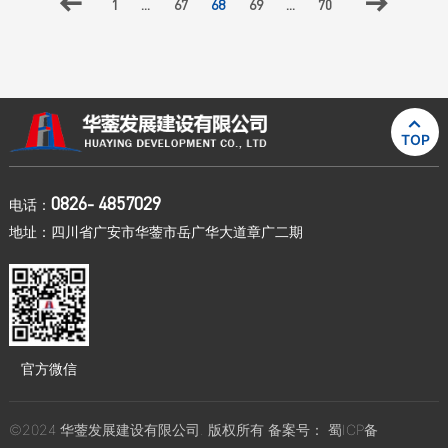

1
...
67
68
69
...
70


TOP
0826- 4857029
电话：
地址：四川省广安市华蓥市岳广华大道章广二期
官方微信
©2024 华蓥发展建设有限公司. 版权所有 备案号：
蜀ICP备