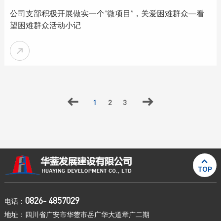
公司支部积极开展做实一个“微项目”，关爱困难群众—看
望困难群众活动小记



1
2
3


TOP
0826- 4857029
电话：
地址：四川省广安市华蓥市岳广华大道章广二期