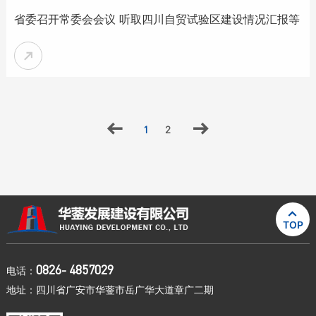
省委召开常委会会议 听取四川自贸试验区建设情况汇报等



1
2


TOP
0826- 4857029
电话：
地址：四川省广安市华蓥市岳广华大道章广二期