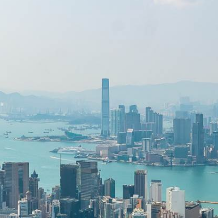
、经营于一体