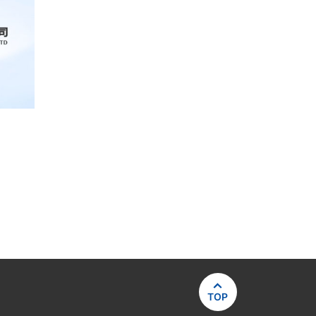

TOP