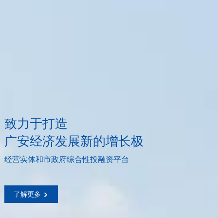
致力于打造
的增长极
广安经济发展新的增长极
融资平台
经营实体和市政府综合性投融资平台
了解更多
